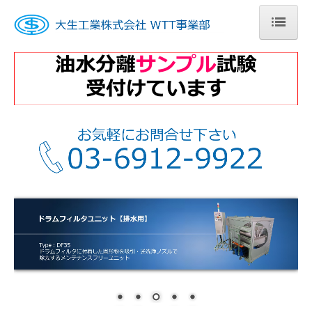
ホーム
製品ラインアップ
ドレンセパレータ／ハイドロターン
製品の特長
よくあるご質問
サンプル試験について
油水分離試験結果
お問合せ