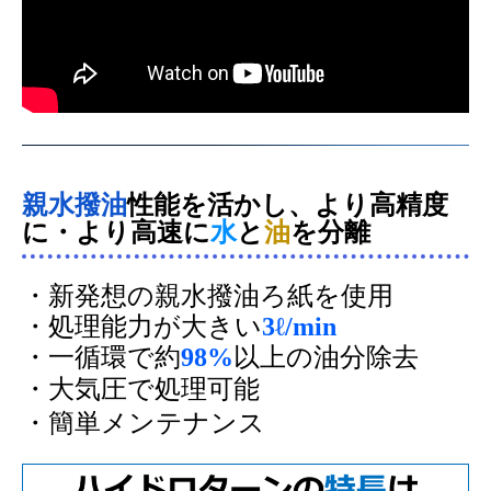
親水撥油
性能を活かし、より高精度
に・より高速に
水
と
油
を分離
・新発想の親水撥油ろ紙を使用
・処理能力が大きい
3ℓ/min
・一循環で約
98%
以上の油分除去
・大気圧で処理可能
・簡単メンテナンス