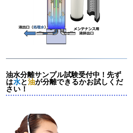
油水分離サンプル試験
受付中！先ず
は
水
と
油
が分離できるかお試しくだ
さい！